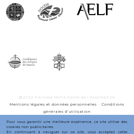
@2022 Paroisse Notre Dame de l’Assomption
Mentions légales et données personnelles
-
Conditions
générales d'utilisation
Graphistard X
GRACYL
Pour vous garantir une meilleure expérience, ce site utilise des
cookies non publicitaires.
En continuant à naviguer sur ce site, vous acceptez cette