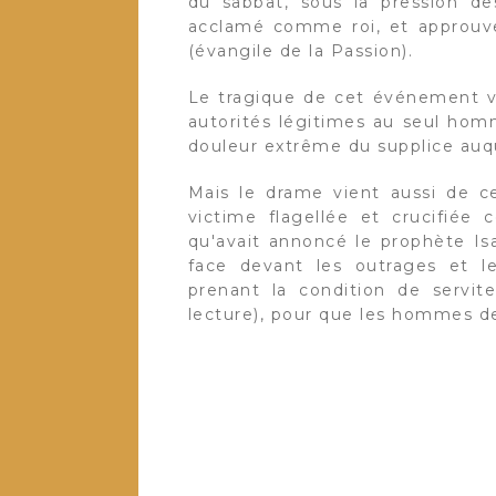
du sabbat, sous la pression des
acclamé comme roi, et approuve
(évangile de la Passion).
Le tragique de cet événement vie
autorités légitimes au seul homm
douleur extrême du supplice auque
Mais le drame vient aussi de ce
victime flagellée et crucifiée
qu'avait annoncé le prophète Isa
face devant les outrages et les
prenant la condition de servi
lecture), pour que les hommes dev