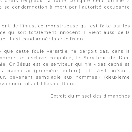
 chefs religieux, la foule conspue celui qu'elle a
 sa condamnation à mort par l'autorité occupante
nt de l'injustice monstrueuse qui est faite par les
e qui soit totalement innocent. Il vient aussi de la
l il est condamné : la crucifixion.
 que cette foule versatile ne perçoit pas, dans la
 comme un esclave coupable, le Serviteur de Dieu
ïe. Or Jésus est ce serviteur qui n'a « pas caché sa
 crachats » (première lecture). « Il s'est anéanti,
teur, devenant semblable aux hommes » (deuxième
iennent fils et filles de Dieu.
Extrait du missel des dimanches