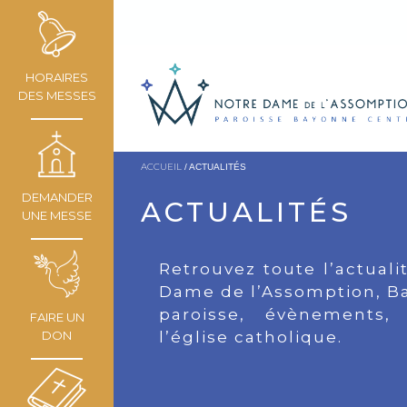
HORAIRES
DES MESSES
ACCUEIL
/ ACTUALITÉS
DEMANDER
ACTUALITÉS
UNE MESSE
Retrouvez toute l’actuali
Dame de l’Assomption, Ba
paroisse, évènements,
FAIRE UN
DON
l’église catholique.