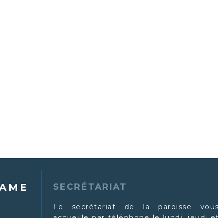
DAME
SECRÉTARIAT
Le secrétariat de la paroisse vou
accueille par téléphone le lundi, jeudi e