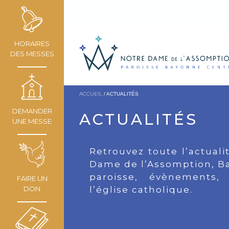
HORAIRES
DES MESSES
ACCUEIL
/ ACTUALITÉS
DEMANDER
ACTUALITÉS
UNE MESSE
Retrouvez toute l’actuali
Dame de l’Assomption, Ba
paroisse, évènements,
FAIRE UN
DON
l’église catholique.